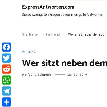
Zum
ExpressAntworten.com
Inhalt
springen
Die schwierigsten Fragen bekommen gute Antworten
Startseite
Im Trend
Wer sitzt neben dem Bun
IM TREND
Facebook
Wer sitzt neben de
Twitter
Wolfgang Schneider
Mai 12, 2019
Reddit
WhatsApp
Telegram