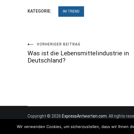
KATEGORIE:
IM TREND
Beitragsnavigation
VORHERIGER BEITRAG
Was ist die Lebensmittelindustrie in
Deutschland?
Copyright © 2026
ExpressAntworten.com
. All rights r
Wir verwenden Cookies, um sicherzustellen, dass wir Ihnen di