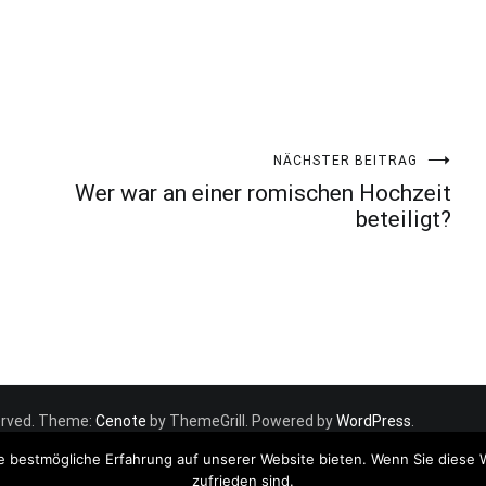
NÄCHSTER BEITRAG
Wer war an einer romischen Hochzeit
beteiligt?
eserved. Theme:
Cenote
by ThemeGrill. Powered by
WordPress
.
e bestmögliche Erfahrung auf unserer Website bieten. Wenn Sie diese 
zufrieden sind.