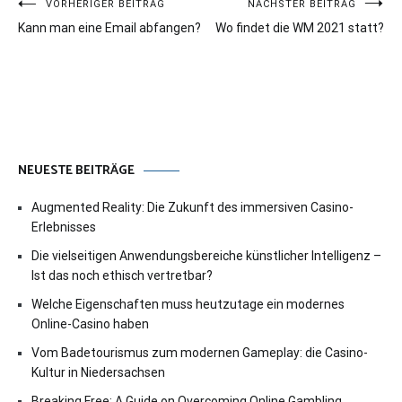
Beitragsnavigation
VORHERIGER BEITRAG
NÄCHSTER BEITRAG
Kann man eine Email abfangen?
Wo findet die WM 2021 statt?
NEUESTE BEITRÄGE
Augmented Reality: Die Zukunft des immersiven Casino-
Erlebnisses
Die vielseitigen Anwendungsbereiche künstlicher Intelligenz –
Ist das noch ethisch vertretbar?
Welche Eigenschaften muss heutzutage ein modernes
Online-Casino haben
Vom Badetourismus zum modernen Gameplay: die Casino-
Kultur in Niedersachsen
Breaking Free: A Guide on Overcoming Online Gambling