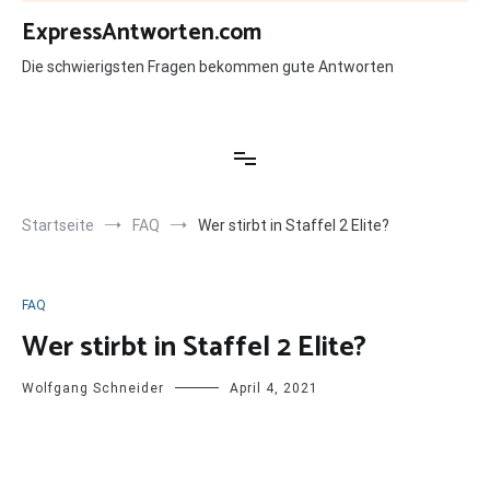
Zum
ExpressAntworten.com
Inhalt
springen
Die schwierigsten Fragen bekommen gute Antworten
Startseite
FAQ
Wer stirbt in Staffel 2 Elite?
FAQ
Wer stirbt in Staffel 2 Elite?
Wolfgang Schneider
April 4, 2021