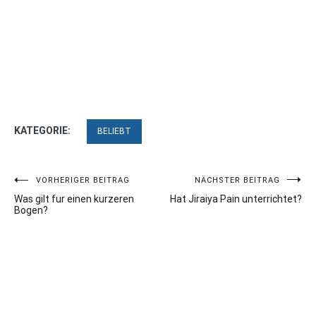
KATEGORIE:
BELIEBT
Beitragsnavigation
VORHERIGER BEITRAG
NÄCHSTER BEITRAG
Was gilt fur einen kurzeren
Hat Jiraiya Pain unterrichtet?
Bogen?