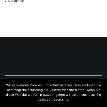
Richtlinien
Copyright © 2026
ExpressAntworten.com
. All rights reserved.
Wir verwenden Cookies, um sicherzustellen, dass wir Ihnen die
Theme:
Cenote
by ThemeGrill. Powered by
WordPress
.
bestmögliche Erfahrung auf unserer Website bieten. Wenn Sie
diese Website weiterhin nutzen, gehen wir davon aus, dass Sie
damit zufrieden sind.
Ok