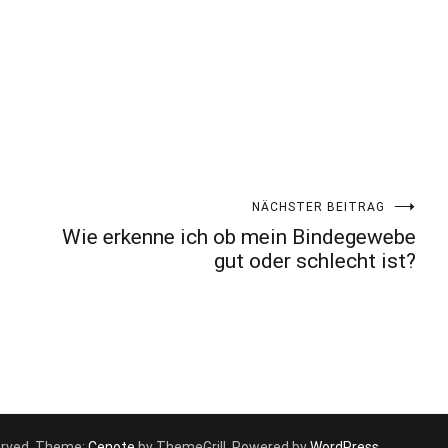
NÄCHSTER BEITRAG
Wie erkenne ich ob mein Bindegewebe
gut oder schlecht ist?
eserved. Theme:
Cenote
by ThemeGrill. Powered by
WordPress
.