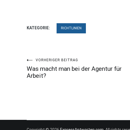
KATEGORIE:
RICHTLINIEN
Beitragsnavigation
VORHERIGER BEITRAG
Was macht man bei der Agentur für
Arbeit?
Copyright © 2026
ExpressAntworten.com
. All rights r