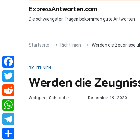
Zum
ExpressAntworten.com
Inhalt
springen
Die schwierigsten Fragen bekommen gute Antworten
Startseite
Richtlinien
Werden die Zeugnisse ü
RICHTLINIEN
Facebook
Werden die Zeugnis
Twitter
Wolfgang Schneider
Dezember 19, 2020
Reddit
WhatsApp
Telegram