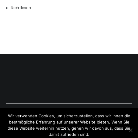
Richtlinien
Copyright © 2026
ExpressAntworten.com
. All rights reserved.
Wir verwenden Cookies, um sicherzustellen, dass wir Ihnen die
Theme:
Cenote
by ThemeGrill. Powered by
WordPress
.
bestmögliche Erfahrung auf unserer Website bieten. Wenn Sie
diese Website weiterhin nutzen, gehen wir davon aus, dass Sie
damit zufrieden sind.