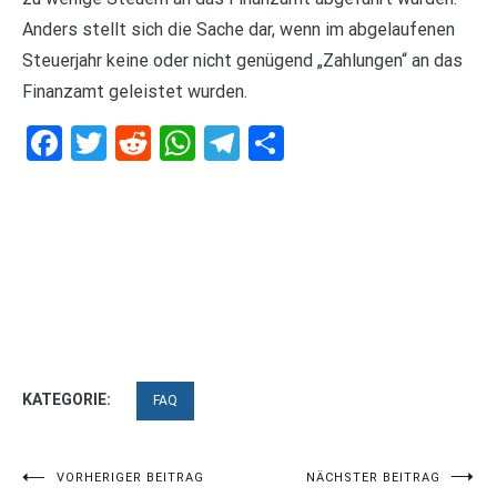
Anders stellt sich die Sache dar, wenn im abgelaufenen
Steuerjahr keine oder nicht genügend „Zahlungen“ an das
Finanzamt geleistet wurden.
Facebook
Twitter
Reddit
WhatsApp
Telegram
Teilen
KATEGORIE:
FAQ
Beitragsnavigation
VORHERIGER BEITRAG
NÄCHSTER BEITRAG