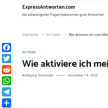
Zum
ExpressAntworten.com
Inhalt
springen
Die schwierigsten Fragen bekommen gute Antworten
Startseite
Im Trend
Wie aktiviere ich mein Mi
IM TREND
Facebook
Wie aktiviere ich m
Twitter
Wolfgang Schneider
Dezember 19, 2020
Reddit
WhatsApp
Telegram