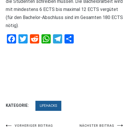
die Studenten schreiben müssen. Die Bachelorarbeit wird
mit mindestens 6 ECTS bis maximal 12 ECTS vergütet
(für den Bachelor-Abschluss sind im Gesamten 180 ECTS
nötig).
Facebook
Twitter
Reddit
WhatsApp
Telegram
Teilen
KATEGORIE:
LIFEHACKS
Beitragsnavigation
VORHERIGER BEITRAG
NÄCHSTER BEITRAG