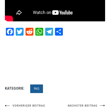
Facebook
Twitter
Reddit
WhatsApp
Telegram
Teilen
KATEGORIE:
FAQ
Beitragsnavigation
VORHERIGER BEITRAG
NÄCHSTER BEITRAG