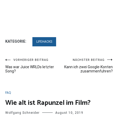
KATEGORIE:
LIFEHACKS
Beitragsnavigation
VORHERIGER BEITRAG
NÄCHSTER BEITRAG
Was war Juice WRLDs letzter
Kann ich zwei Google-Konten
Song?
zusammenfuhren?
FAQ
Wie alt ist Rapunzel im Film?
Wolfgang Schneider
August 10, 2019