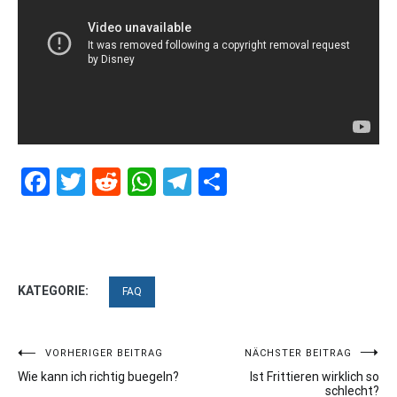
Facebook
Twitter
Reddit
WhatsApp
Telegram
Teilen
KATEGORIE:
FAQ
Beitragsnavigation
VORHERIGER BEITRAG
NÄCHSTER BEITRAG
Wie kann ich richtig buegeln?
Ist Frittieren wirklich so
schlecht?