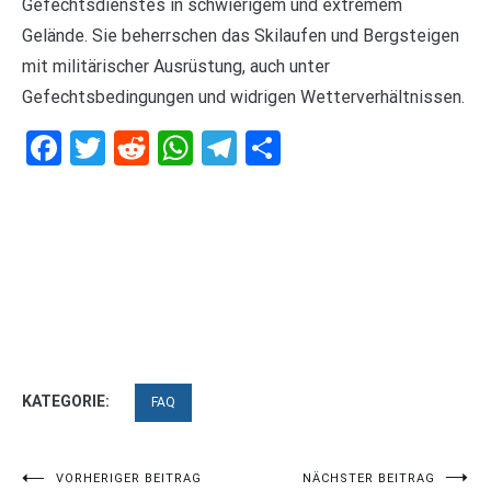
Gefechtsdienstes in schwierigem und extremem
Gelände. Sie beherrschen das Skilaufen und Bergsteigen
mit militärischer Ausrüstung, auch unter
Gefechtsbedingungen und widrigen Wetterverhältnissen.
Facebook
Twitter
Reddit
WhatsApp
Telegram
Teilen
KATEGORIE:
FAQ
Beitragsnavigation
VORHERIGER BEITRAG
NÄCHSTER BEITRAG