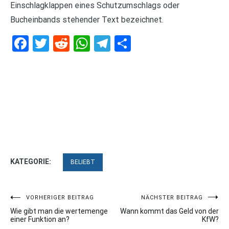
Einschlagklappen eines Schutzumschlags oder
Bucheinbands stehender Text bezeichnet.
Facebook
Twitter
Reddit
WhatsApp
Telegram
Teilen
KATEGORIE:
BELIEBT
Beitragsnavigation
VORHERIGER BEITRAG
NÄCHSTER BEITRAG
Wie gibt man die wertemenge
Wann kommt das Geld von der
einer Funktion an?
KfW?