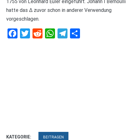
1755 von Leonhard Euler eingeführt. Johann I Bernoulli
hatte das ∆ zuvor schon in anderer Verwendung
vorgeschlagen.
Facebook
Twitter
Reddit
WhatsApp
Telegram
Teilen
KATEGORIE:
BEITRAGEN