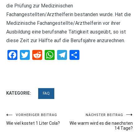
die Prüfung zur Medizinischen
Fachangestellten/Arzthelferin bestanden wurde. Hat die
Medizinische Fachangestellte/Arzthelferin vor ihrer
Ausbildung eine berufsnahe Tätigkeit ausgeübt, so ist
diese Zeit zur Hälfte auf die Berufsjahre anzurechnen.
Facebook
Twitter
Reddit
WhatsApp
Telegram
Teilen
KATEGORIE:
FAQ
Beitragsnavigation
VORHERIGER BEITRAG
NÄCHSTER BEITRAG
Wie viel kostet 1 Liter Cola?
Wie warm wird es die naechsten
14 Tage?