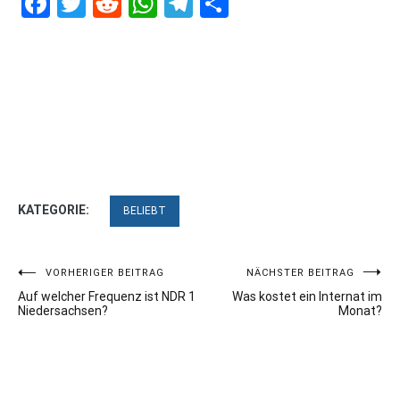
Facebook
Twitter
Reddit
WhatsApp
Telegram
Teilen
KATEGORIE:
BELIEBT
Beitragsnavigation
VORHERIGER BEITRAG
NÄCHSTER BEITRAG
Auf welcher Frequenz ist NDR 1
Was kostet ein Internat im
Niedersachsen?
Monat?