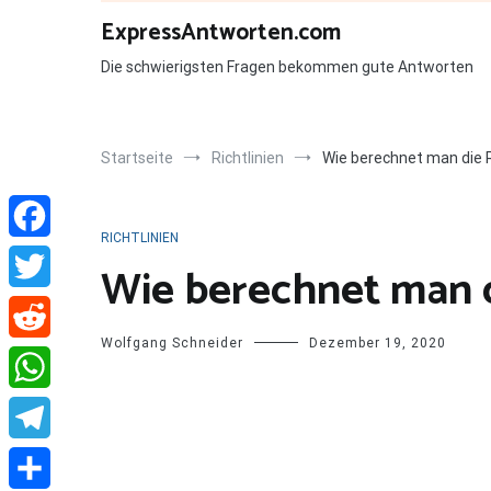
Zum
ExpressAntworten.com
Inhalt
springen
Die schwierigsten Fragen bekommen gute Antworten
Startseite
Richtlinien
Wie berechnet man die R
RICHTLINIEN
Facebook
Wie berechnet man d
Twitter
Wolfgang Schneider
Dezember 19, 2020
Reddit
WhatsApp
Telegram