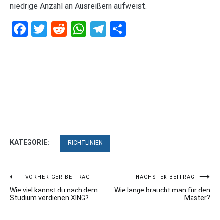
niedrige Anzahl an Ausreißern aufweist.
Facebook
Twitter
Reddit
WhatsApp
Telegram
Teilen
KATEGORIE:
RICHTLINIEN
Beitragsnavigation
VORHERIGER BEITRAG
NÄCHSTER BEITRAG
Wie viel kannst du nach dem
Wie lange braucht man für den
Studium verdienen XING?
Master?