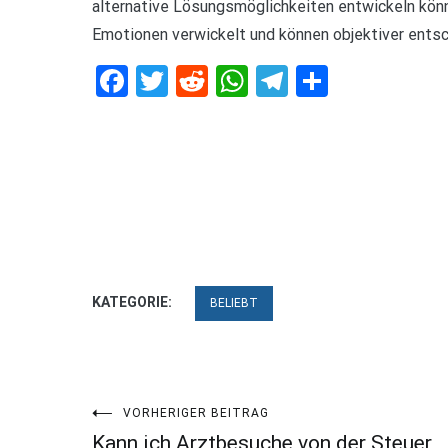
alternative Lösungsmöglichkeiten entwickeln könne
Emotionen verwickelt und können objektiver entsc
Facebook
Twitter
Reddit
WhatsApp
Telegram
Teilen
KATEGORIE:
BELIEBT
Beitragsnavigation
VORHERIGER BEITRAG
Kann ich Arztbesuche von der Steuer