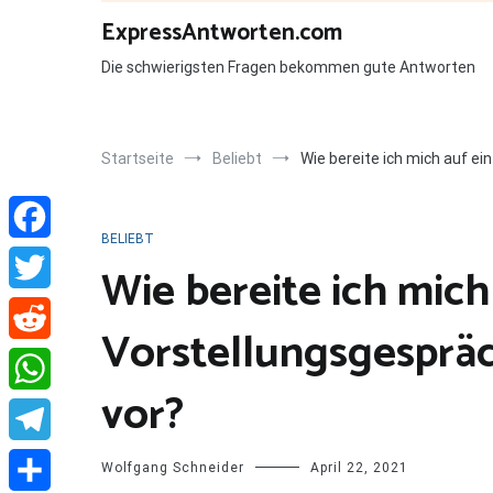
Zum
ExpressAntworten.com
Inhalt
springen
Die schwierigsten Fragen bekommen gute Antworten
Startseite
Beliebt
Wie bereite ich mich auf ei
BELIEBT
Facebook
Wie bereite ich mich
Twitter
Vorstellungsgespräc
Reddit
vor?
WhatsApp
Telegram
Wolfgang Schneider
April 22, 2021