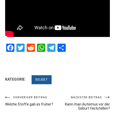
Facebook
Twitter
Reddit
WhatsApp
Telegram
Teilen
KATEGORIE:
BELIEBT
Beitragsnavigation
VORHERIGER BEITRAG
NÄCHSTER BEITRAG
Welche Stoffe gab es fruher?
Kann man Autismus vor der
Geburt feststellen?