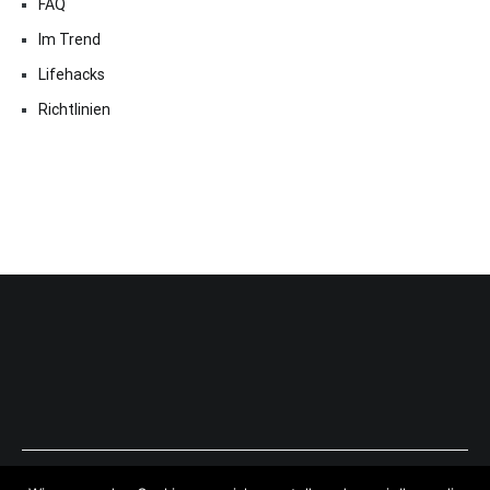
FAQ
Im Trend
Lifehacks
Richtlinien
Copyright © 2026
ExpressAntworten.com
. All rights reserved.