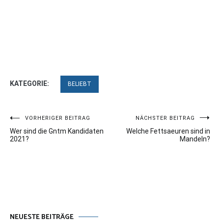
KATEGORIE:
BELIEBT
Beitragsnavigation
VORHERIGER BEITRAG
NÄCHSTER BEITRAG
Wer sind die Gntm Kandidaten
Welche Fettsaeuren sind in
2021?
Mandeln?
NEUESTE BEITRÄGE