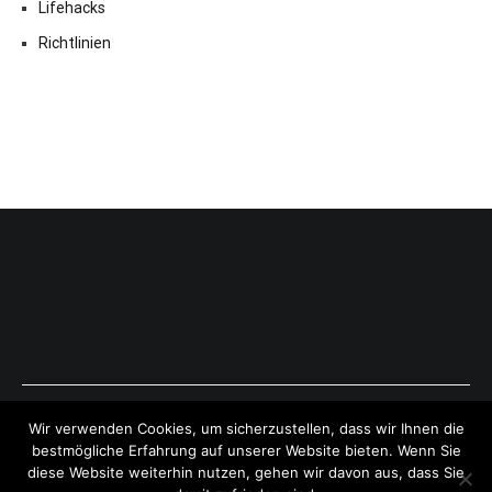
Lifehacks
Richtlinien
Copyright © 2026
ExpressAntworten.com
. All rights reserved.
Wir verwenden Cookies, um sicherzustellen, dass wir Ihnen die
Theme:
Cenote
by ThemeGrill. Powered by
WordPress
.
bestmögliche Erfahrung auf unserer Website bieten. Wenn Sie
diese Website weiterhin nutzen, gehen wir davon aus, dass Sie