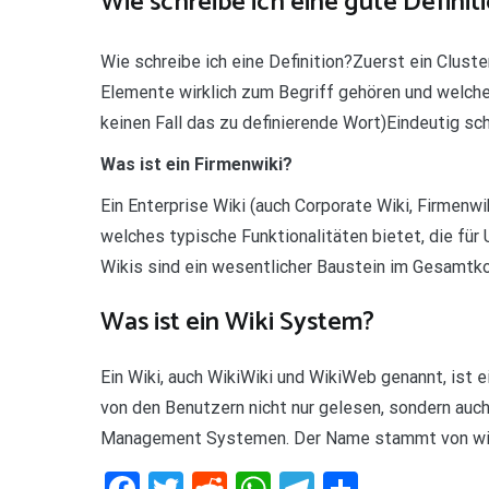
Wie schreibe ich eine gute Definit
Wie schreibe ich eine Definition?Zuerst ein Clust
Elemente wirklich zum Begriff gehören und welche 
keinen Fall das zu definierende Wort)Eindeutig sch
Was ist ein Firmenwiki?
Ein Enterprise Wiki (auch Corporate Wiki, Firmenwi
welches typische Funktionalitäten bietet, die f
Wikis sind ein wesentlicher Baustein im Gesamtko
Was ist ein Wiki System?
Ein Wiki, auch WikiWiki und WikiWeb genannt, ist
von den Benutzern nicht nur gelesen, sondern auc
Management Systemen. Der Name stammt von wikiw
Facebook
Twitter
Reddit
WhatsApp
Telegram
Teilen