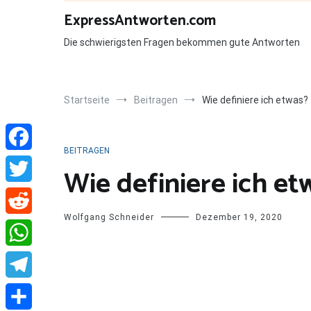
Zum
ExpressAntworten.com
Inhalt
springen
Die schwierigsten Fragen bekommen gute Antworten
Startseite
Beitragen
Wie definiere ich etwas?
BEITRAGEN
Facebook
Wie definiere ich et
Twitter
Wolfgang Schneider
Dezember 19, 2020
Reddit
WhatsApp
Telegram