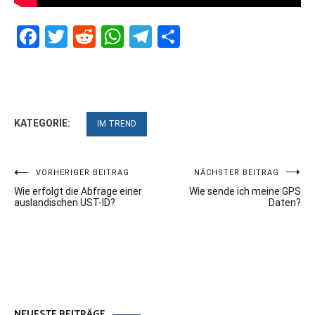
Facebook
Twitter
Reddit
WhatsApp
Telegram
Teilen
KATEGORIE:
IM TREND
Beitragsnavigation
VORHERIGER BEITRAG
NÄCHSTER BEITRAG
Wie erfolgt die Abfrage einer
Wie sende ich meine GPS
auslandischen UST-ID?
Daten?
NEUESTE BEITRÄGE