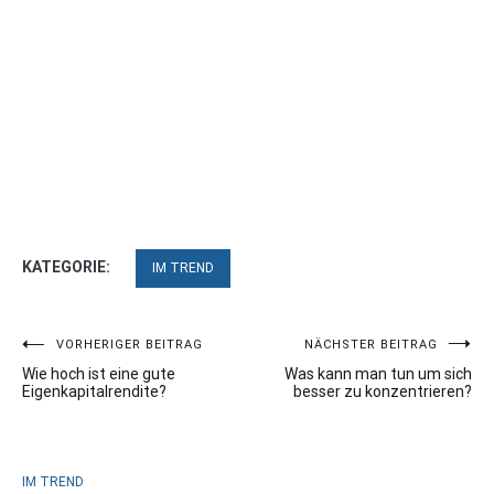
KATEGORIE:
IM TREND
Beitragsnavigation
VORHERIGER BEITRAG
NÄCHSTER BEITRAG
Wie hoch ist eine gute
Was kann man tun um sich
Eigenkapitalrendite?
besser zu konzentrieren?
IM TREND