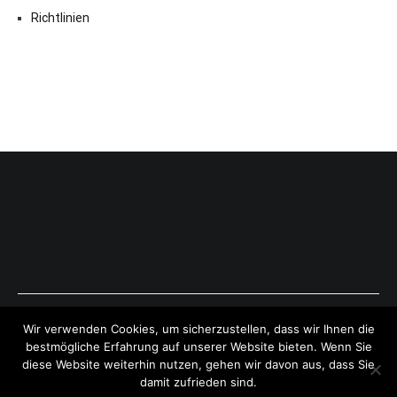
Richtlinien
Copyright © 2026
ExpressAntworten.com
. All rights reserved.
Wir verwenden Cookies, um sicherzustellen, dass wir Ihnen die
Theme:
Cenote
by ThemeGrill. Powered by
WordPress
.
bestmögliche Erfahrung auf unserer Website bieten. Wenn Sie
diese Website weiterhin nutzen, gehen wir davon aus, dass Sie
damit zufrieden sind.