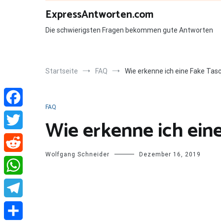
Zum
ExpressAntworten.com
Inhalt
springen
Die schwierigsten Fragen bekommen gute Antworten
Startseite
FAQ
Wie erkenne ich eine Fake Tas
FAQ
Facebook
Wie erkenne ich ein
Twitter
Wolfgang Schneider
Dezember 16, 2019
Reddit
WhatsApp
Telegram