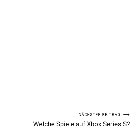
NÄCHSTER BEITRAG
Welche Spiele auf Xbox Series S?