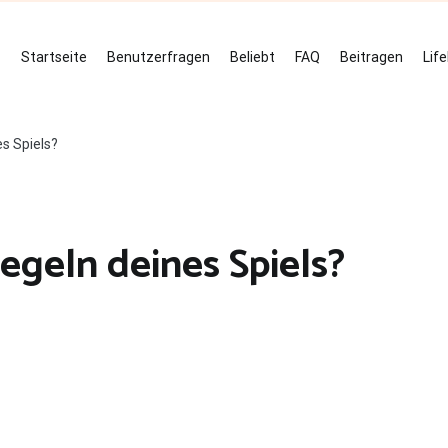
Startseite
Benutzerfragen
Beliebt
FAQ
Beitragen
Lif
es Spiels?
Regeln deines Spiels?