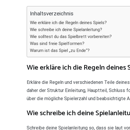
Teilen
Inhaltsverzeichnis
Wie erkläre ich die Regeln deines Spiels?
Wie schreibe ich deine Spielanleitung?
Wie solltest du das Spielbrett vorbereiten?
Was sind freie Spielformen?
Warum ist das Spiel „zu Ende“?
Wie erkläre ich die Regeln deines S
Erkläre die Regeln und verschiedenen Teile deines
daher der Struktur Einleitung, Hauptteil, Schluss 
über die mögliche Spielerzahl und beabsichtigte A
Wie schreibe ich deine Spielanleit
Schreibe deine Spielanleitung so, dass sie laut 