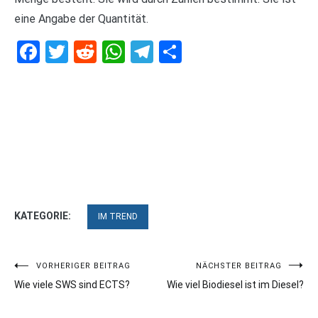
eine Angabe der Quantität.
Facebook
Twitter
Reddit
WhatsApp
Telegram
Teilen
KATEGORIE:
IM TREND
Beitragsnavigation
VORHERIGER BEITRAG
NÄCHSTER BEITRAG
Wie viele SWS sind ECTS?
Wie viel Biodiesel ist im Diesel?