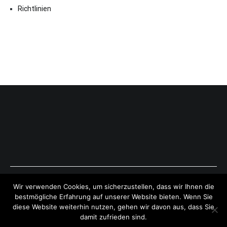
Richtlinien
Copyright © 2026
ExpressAntworten.com
. All rights reserved.
Wir verwenden Cookies, um sicherzustellen, dass wir Ihnen die
Theme:
Cenote
by ThemeGrill. Powered by
WordPress
.
bestmögliche Erfahrung auf unserer Website bieten. Wenn Sie
diese Website weiterhin nutzen, gehen wir davon aus, dass Sie
damit zufrieden sind.