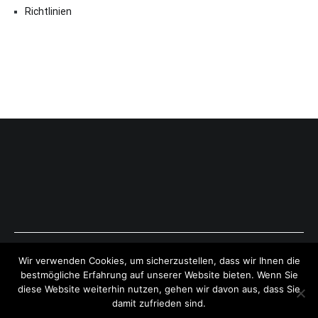
Richtlinien
Copyright © 2026
ExpressAntworten.com
. All rights reserved.
Wir verwenden Cookies, um sicherzustellen, dass wir Ihnen die
Theme:
Cenote
by ThemeGrill. Powered by
WordPress
.
bestmögliche Erfahrung auf unserer Website bieten. Wenn Sie
diese Website weiterhin nutzen, gehen wir davon aus, dass Sie
damit zufrieden sind.