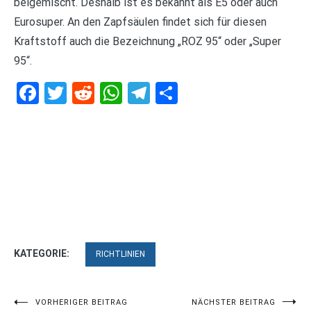
beigemischt. Deshalb ist es bekannt als E5 oder auch
Eurosuper. An den Zapfsäulen findet sich für diesen
Kraftstoff auch die Bezeichnung „ROZ 95“ oder „Super
95“.
Facebook
Twitter
Reddit
WhatsApp
Telegram
Teilen
KATEGORIE:
RICHTLINIEN
Beitragsnavigation
VORHERIGER BEITRAG
NÄCHSTER BEITRAG