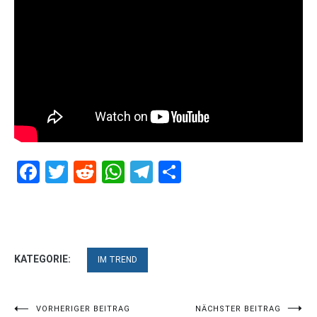
Facebook
Twitter
Reddit
WhatsApp
Telegram
Teilen
KATEGORIE:
IM TREND
Beitragsnavigation
VORHERIGER BEITRAG
NÄCHSTER BEITRAG