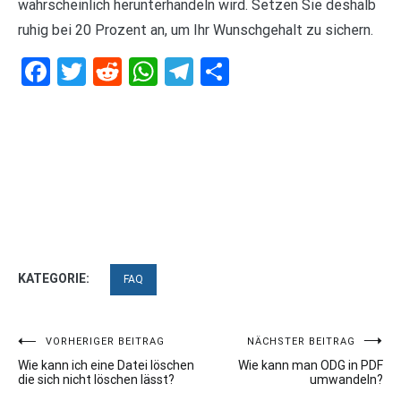
wahrscheinlich herunterhandeln wird. Setzen Sie deshalb
ruhig bei 20 Prozent an, um Ihr Wunschgehalt zu sichern.
Facebook
Twitter
Reddit
WhatsApp
Telegram
Teilen
KATEGORIE:
FAQ
Beitragsnavigation
VORHERIGER BEITRAG
NÄCHSTER BEITRAG
Wie kann ich eine Datei löschen
Wie kann man ODG in PDF
die sich nicht löschen lässt?
umwandeln?