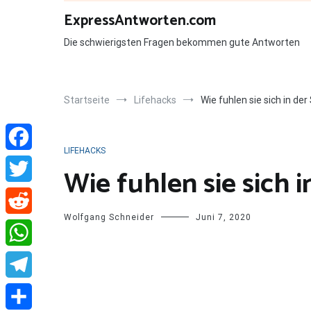
Zum
ExpressAntworten.com
Inhalt
springen
Die schwierigsten Fragen bekommen gute Antworten
Startseite
Lifehacks
Wie fuhlen sie sich in der 
LIFEHACKS
Facebook
Wie fuhlen sie sich in
Twitter
Wolfgang Schneider
Juni 7, 2020
Reddit
WhatsApp
Telegram