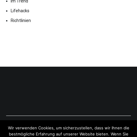
Im Trend
Lifehacks
Richtlinien
Copyright © 2026
ExpressAntworten.com
. All rights reserved.
Wir verwenden Cookies, um sicherzustellen, dass wir Ihnen die
Theme:
Cenote
by ThemeGrill. Powered by
WordPress
.
bestmögliche Erfahrung auf unserer Website bieten. Wenn Sie