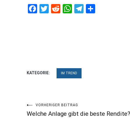
Facebook
Twitter
Reddit
WhatsApp
Telegram
Teilen
KATEGORIE:
IM TREND
Beitragsnavigation
VORHERIGER BEITRAG
Welche Anlage gibt die beste Rendite