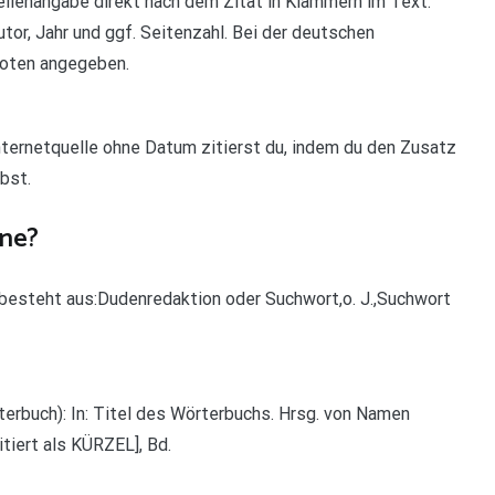
ellenangabe direkt nach dem Zitat in Klammern im Text.
tor, Jahr und ggf. Seitenzahl. Bei der deutschen
noten angegeben.
 Internetquelle ohne Datum zitierst du, indem du den Zusatz
ibst.
ine?
 besteht aus:Dudenredaktion oder Suchwort,o. J.,Suchwort
erbuch): In: Titel des Wörterbuchs. Hrsg. von Namen
tiert als KÜRZEL], Bd.