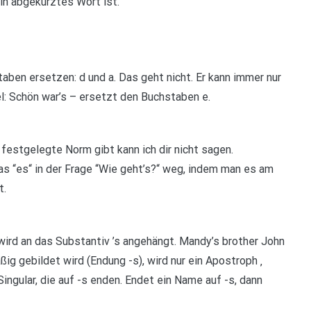
ein abgekürztes Wort ist.
aben ersetzen: d und a. Das geht nicht. Er kann immer nur
l: Schön war’s – ersetzt den Buchstaben e.
festgelegte Norm gibt kann ich dir nicht sagen.
as “es“ in der Frage “Wie geht’s?“ weg, indem man es am
t.
 wird an das Substantiv ’s angehängt. Mandy’s brother John
ßig gebildet wird (Endung -s), wird nur ein Apostroph ‚
Singular, die auf -s enden. Endet ein Name auf -s, dann