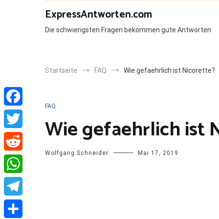
Zum
ExpressAntworten.com
Inhalt
springen
Die schwierigsten Fragen bekommen gute Antworten
Startseite
FAQ
Wie gefaehrlich ist Nicorette?
FAQ
Facebook
Wie gefaehrlich ist 
Twitter
Wolfgang Schneider
Mai 17, 2019
Reddit
WhatsApp
Telegram