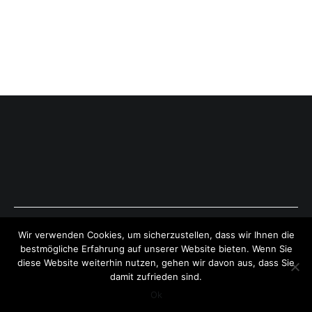
Copyright © 2026
ExpressAntworten.com
. All rights reserved.
Wir verwenden Cookies, um sicherzustellen, dass wir Ihnen die
Theme:
Cenote
by ThemeGrill. Powered by
WordPress
.
bestmögliche Erfahrung auf unserer Website bieten. Wenn Sie
diese Website weiterhin nutzen, gehen wir davon aus, dass Sie
damit zufrieden sind.
Ok