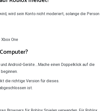
auf Roblox meldet?
rd, wird sein Konto nicht moderiert, solange die Person
nd Xbox One
m Computer?
 und Android-Geräte….Mache einen Doppelklick auf die
 beginnen.
t die richtige Version für dieses.
 abgeschlossen ist.
Ihres Browsers für Roblox Spielen verwenden. Für Roblox