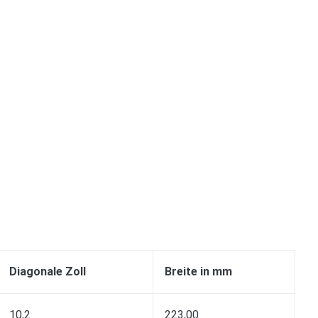
Diagonale Zoll
Breite in mm
10,2
223,00