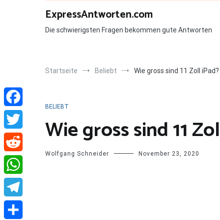
Zum
ExpressAntworten.com
Inhalt
springen
Die schwierigsten Fragen bekommen gute Antworten
Startseite
Beliebt
Wie gross sind 11 Zoll iPad?
BELIEBT
Facebook
Wie gross sind 11 Zol
Twitter
Wolfgang Schneider
November 23, 2020
Reddit
WhatsApp
Telegram