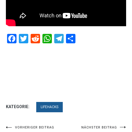
Facebook
Twitter
Reddit
WhatsApp
Telegram
Teilen
KATEGORIE:
LIFEHACKS
Beitragsnavigation
VORHERIGER BEITRAG
NÄCHSTER BEITRAG