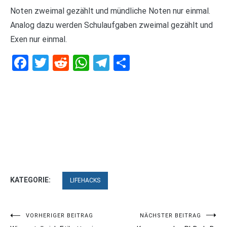
Noten zweimal gezählt und mündliche Noten nur einmal.
Analog dazu werden Schulaufgaben zweimal gezählt und
Exen nur einmal.
Facebook
Twitter
Reddit
WhatsApp
Telegram
Teilen
KATEGORIE:
LIFEHACKS
Beitragsnavigation
VORHERIGER BEITRAG
NÄCHSTER BEITRAG