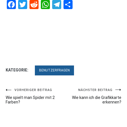
Facebook
Twitter
Reddit
WhatsApp
Telegram
Teilen
KATEGORIE:
BENUTZERFRAGEN
Beitragsnavigation
VORHERIGER BEITRAG
NÄCHSTER BEITRAG
Wie spielt man Spider mit 2
Wie kann ich die Grafikkarte
Farben?
erkennen?