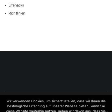
Lifehacks
Richtlinien
Copyright © 2026
ExpressAntworten.com
. All rights reserved.
Wir verwenden Cookies, um sicherzustellen, dass wir Ihnen die
Theme:
Cenote
by ThemeGrill. Powered by
WordPress
.
bestmögliche Erfahrung auf unserer Website bieten. Wenn Sie
diese Website weiterhin nutzen, gehen wir davon aus, dass Sie