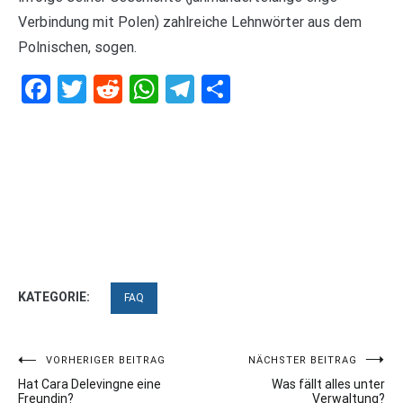
Verbindung mit Polen) zahlreiche Lehnwörter aus dem
Polnischen, sogen.
Facebook
Twitter
Reddit
WhatsApp
Telegram
Teilen
KATEGORIE:
FAQ
Beitragsnavigation
VORHERIGER BEITRAG
NÄCHSTER BEITRAG
Hat Cara Delevingne eine
Was fällt alles unter
Freundin?
Verwaltung?