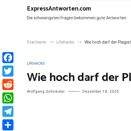
Zum
ExpressAntworten.com
Inhalt
springen
Die schwierigsten Fragen bekommen gute Antworten
Startseite
Lifehacks
Wie hoch darf der Plagiat
LIFEHACKS
Facebook
Wie hoch darf der Pl
Twitter
Wolfgang Schneider
Dezember 18, 2020
Reddit
WhatsApp
Telegram