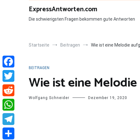
Zum
ExpressAntworten.com
Inhalt
springen
Die schwierigsten Fragen bekommen gute Antworten
Startseite
Beitragen
Wie ist eine Melodie au
BEITRAGEN
Facebook
Wie ist eine Melodi
Twitter
Wolfgang Schneider
Dezember 19, 2020
Reddit
WhatsApp
Telegram