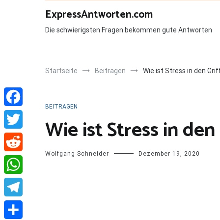
Zum
ExpressAntworten.com
Inhalt
springen
Die schwierigsten Fragen bekommen gute Antworten
Startseite
Beitragen
Wie ist Stress in den G
BEITRAGEN
Facebook
Wie ist Stress in de
Twitter
Wolfgang Schneider
Dezember 19, 2020
Reddit
WhatsApp
Telegram