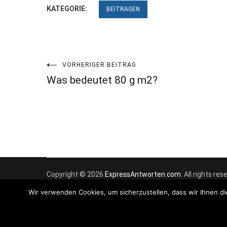
KATEGORIE:
BEITRAGEN
Beitragsnavigation
VORHERIGER BEITRAG
Was bedeutet 80 g m2?
Copyright © 2026
ExpressAntworten.com
. All rights r
Wir verwenden Cookies, um sicherzustellen, dass wir Ihnen di