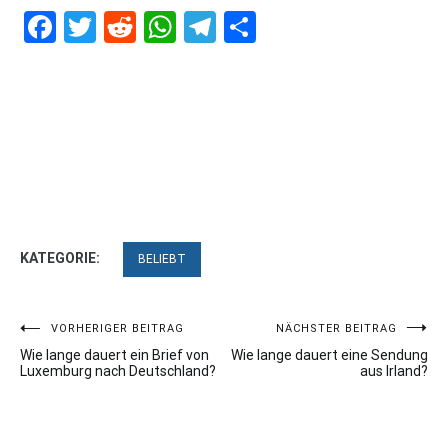
Facebook
Twitter
Reddit
WhatsApp
Telegram
Teilen
KATEGORIE:
BELIEBT
Beitragsnavigation
VORHERIGER BEITRAG
NÄCHSTER BEITRAG
Wie lange dauert ein Brief von
Wie lange dauert eine Sendung
Luxemburg nach Deutschland?
aus Irland?