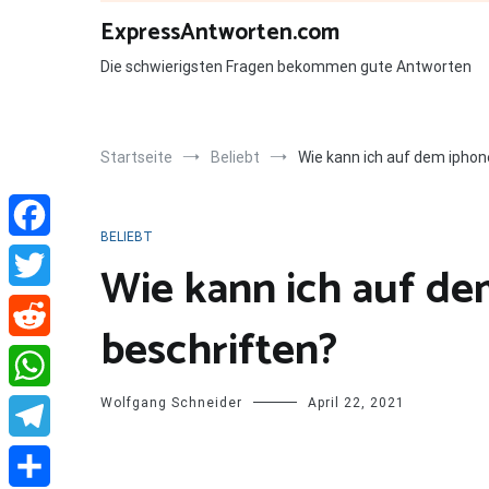
Zum
ExpressAntworten.com
Inhalt
springen
Die schwierigsten Fragen bekommen gute Antworten
Startseite
Beliebt
Wie kann ich auf dem iphon
BELIEBT
Facebook
Wie kann ich auf de
Twitter
beschriften?
Reddit
Wolfgang Schneider
April 22, 2021
WhatsApp
Telegram